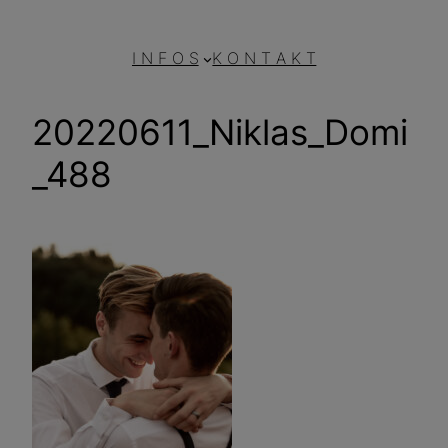
I N F O S
K O N T A K T
20220611_Niklas_Domi
_488