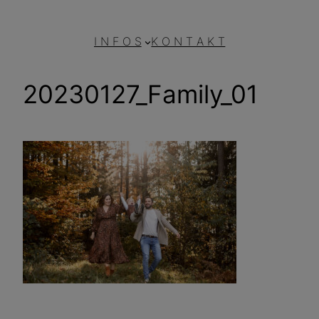
I N F O S
K O N T A K T
20230127_Family_01