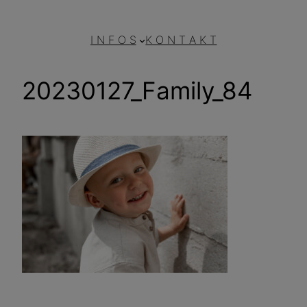
I N F O S
K O N T A K T
20230127_Family_84