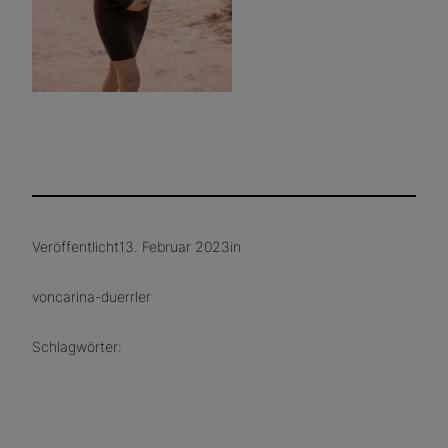
Veröffentlicht
13. Februar 2023
in
von
carina-duerrler
Schlagwörter: