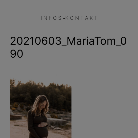
I N F O S
K O N T A K T
20210603_MariaTom_0
90